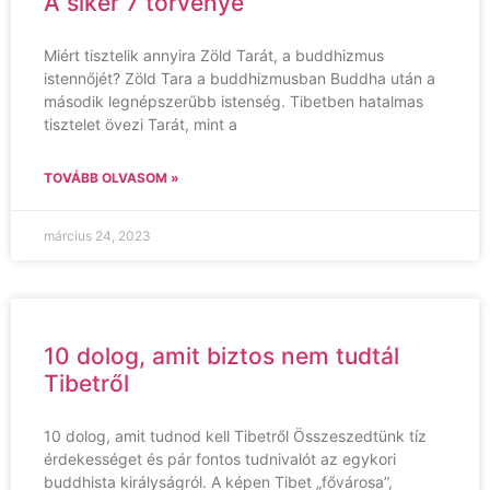
A siker 7 törvénye
Miért tisztelik annyira Zöld Tarát, a buddhizmus
istennőjét? Zöld Tara a buddhizmusban Buddha után a
második legnépszerűbb istenség. Tibetben hatalmas
tisztelet övezi Tarát, mint a
TOVÁBB OLVASOM »
március 24, 2023
10 dolog, amit biztos nem tudtál
Tibetről
10 dolog, amit tudnod kell Tibetről Összeszedtünk tíz
érdekességet és pár fontos tudnivalót az egykori
buddhista királyságról. A képen Tibet „fővárosa”,