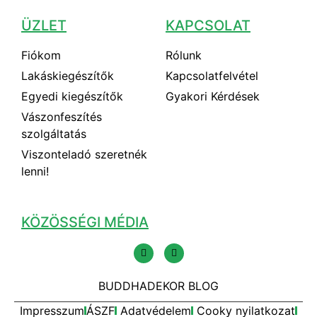
ÜZLET
KAPCSOLAT
Fiókom
Rólunk
Lakáskiegészítők
Kapcsolatfelvétel
Egyedi kiegészítők
Gyakori Kérdések
Vászonfeszítés
szolgáltatás
Viszonteladó szeretnék
lenni!
KÖZÖSSÉGI MÉDIA
BUDDHADEKOR BLOG
Impresszum
ÁSZF
Adatvédelem
Cooky nyilatkozat