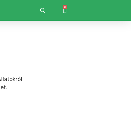
0
llatokról
et.