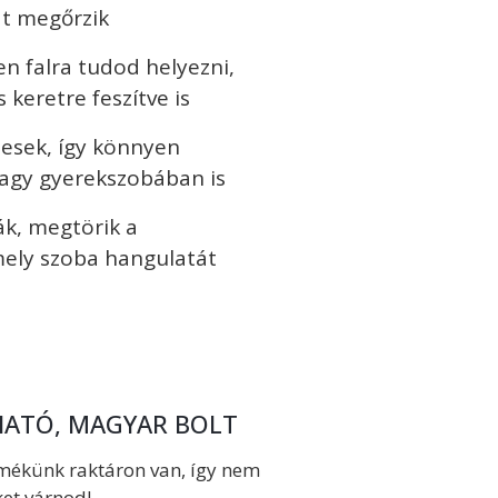
át megőrzik
n falra tudod helyezni,
keretre feszítve is
tesek, így könnyen
vagy gyerekszobában is
ák, megtörik a
ely szoba hangulatát
ATÓ, MAGYAR BOLT
mékünk raktáron van, így nem
ket várnod!