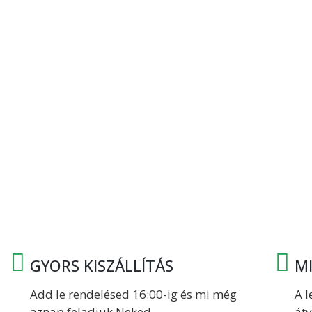
GYORS KISZÁLLÍTÁS
M
Add le rendelésed 16:00-ig és mi még
A 
aznap feladjuk Neked.
átv