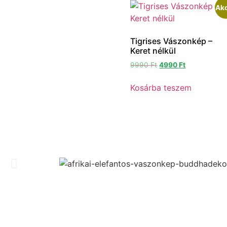
Akc
Tigrises Vászonkép –
Keret nélkül
9990
Ft
4990
Ft
Kosárba teszem