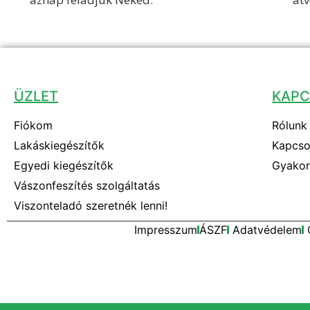
ÜZLET
KAPC
Fiókom
Rólunk
Lakáskiegészítők
Kapcsol
Egyedi kiegészítők
Gyakor
Vászonfeszítés szolgáltatás
Viszonteladó szeretnék lenni!
Impresszum
ÁSZF
Adatvédelem