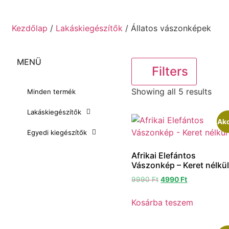
Kezdőlap
/
Lakáskiegészítők
/ Állatos vászonképek
MENÜ
Filters
Showing all 5 results
Minden termék
Lakáskiegészítők
Akc
Egyedi kiegészítők
Afrikai Elefántos
Vászonkép – Keret nélkü
9990
Ft
4990
Ft
Kosárba teszem