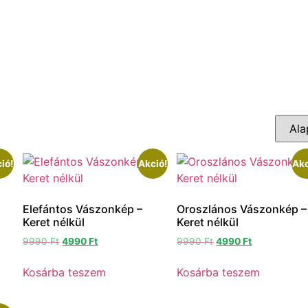
ió!
Akció!
Akc
Elefántos Vászonkép –
Oroszlános Vászonkép –
l
Keret nélkül
Keret nélkül
9990
Ft
4990
Ft
9990
Ft
4990
Ft
Kosárba teszem
Kosárba teszem