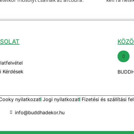
SOLAT
KÖZÖ
atfelvétel
i Kérdések
BUDDH
Cooky nyilatkozat
Jogi nyilatkozat
Fizetési és szállítási fe
info@buddhadekor.hu