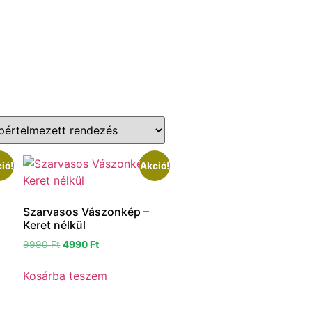
ió!
Akció!
Szarvasos Vászonkép –
Keret nélkül
9990
Ft
4990
Ft
Kosárba teszem