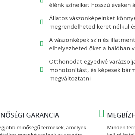
élénk színeiket hosszú éveken 
Állatos vászonképeinket könnye
megrendelheted keret nélkül és 
A vászonképek szín és illatmen
elhelyezheted őket a hálóban 
Otthonodat egyedivé varázsolj
monotonítást, és képesek bárm
megváltoztatni
INŐSÉGI GARANCIA
MEGBÍZH
legjobb minőségű termékek, amelyek
Minden ter
ételkor mosolyt csalnak az arcodra.
kell rá hete