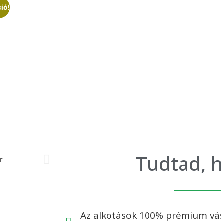
ió!
Tudtad, h
Az alkotások 100% prémium vás