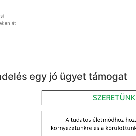
n
si
eken át
delés egy jó ügyet támogat
SZERETÜNK
A tudatos életmódhoz hozz
környezetünkre és a körülöttünk 