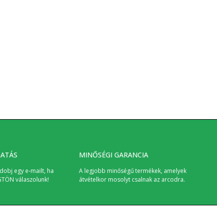
GATÁS
MINŐSÉGI GARANCIA
dobj egy e-mailt, ha
A legjobb minőségű termékek, amelyek
GTÖN válaszolunk!
átvételkor mosolyt csalnak az arcodra.