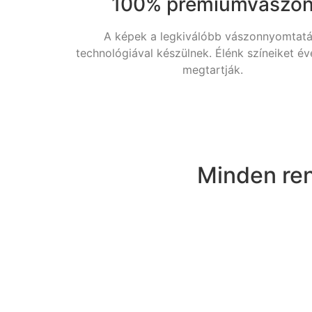
100% prémiumvászo
A képek a legkiválóbb vászonnyomtatá
technológiával készülnek. Élénk színeiket év
megtartják.
Minden ren