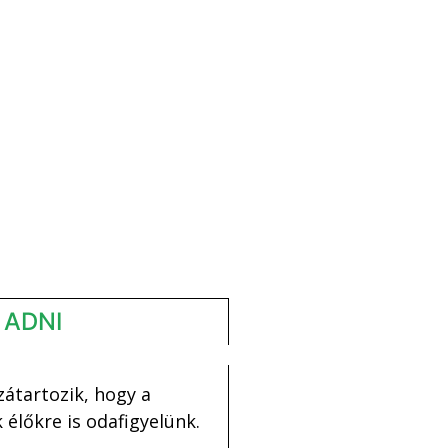
 ADNI
átartozik, hogy a
élőkre is odafigyelünk.