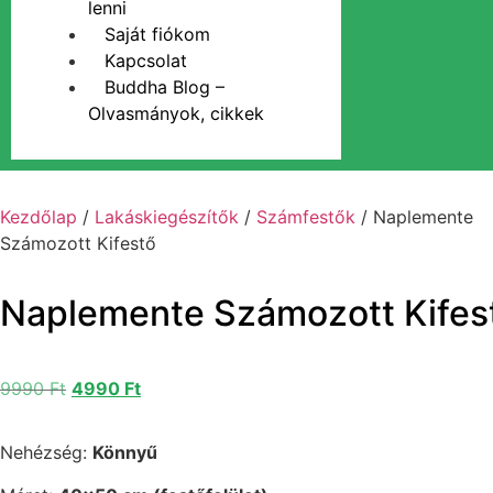
lenni
Saját fiókom
Kapcsolat
Buddha Blog –
Olvasmányok, cikkek
Kezdőlap
/
Lakáskiegészítők
/
Számfestők
/ Naplemente
Számozott Kifestő
Naplemente Számozott Kifes
9990
Ft
4990
Ft
Nehézség:
Könnyű