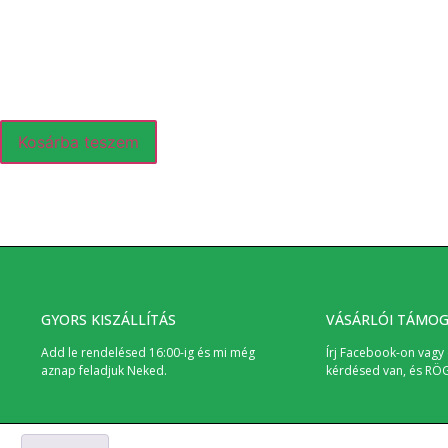
Kosárba teszem
GYORS KISZÁLLÍTÁS
VÁSÁRLÓI TÁMO
Add le rendelésed 16:00-ig és mi még
Írj Facebook-on vagy 
aznap feladjuk Neked.
kérdésed van, és RÖ