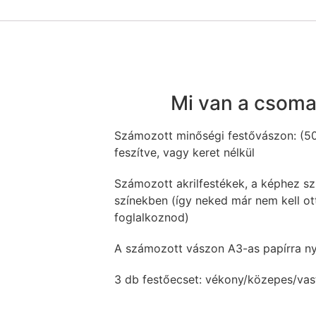
Mi van a csom
Számozott minőségi festővászon: (5
feszítve, vagy keret nélkül
Számozott akrilfestékek, a képhez sz
színekben (így neked már nem kell ot
foglalkoznod)
A számozott vászon A3-as papírra n
3 db festőecset: vékony/közepes/va