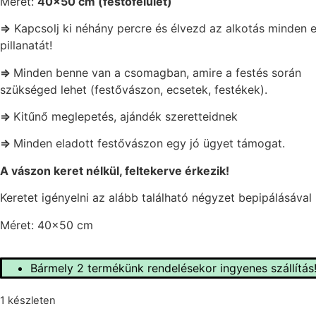
Méret:
40×50 cm (festőfelület)
⇒
Kapcsolj ki néhány percre és élvezd az alkotás minden 
pillanatát!
⇒
Minden benne van a csomagban, amire a festés során
szükséged lehet (festővászon, ecsetek, festékek).
⇒
Kitűnő meglepetés, ajándék szeretteidnek
⇒
Minden eladott festővászon egy jó ügyet támogat.
A vászon keret nélkül, feltekerve érkezik!
Keretet igényelni az alább található négyzet bepipálásával 
Méret: 40×50 cm
Bármely 2 termékünk rendelésekor ingyenes szállítás
1 készleten