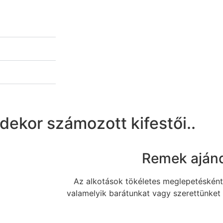
ekor számozott kifestői..
Remek aján
Az alkotások tökéletes meglepetésként 
valamelyik barátunkat vagy szerettünket