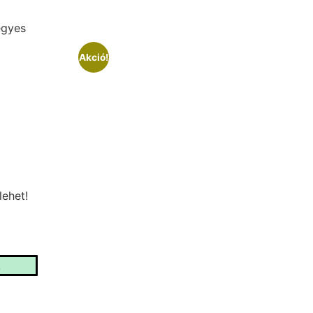
egyes
Akció!
lehet!
!