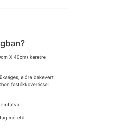
agban?
0cm X 40cm) keretre
ükséges, előre bekevert
thon festékkeveréssel
yomtatva
stag méretű